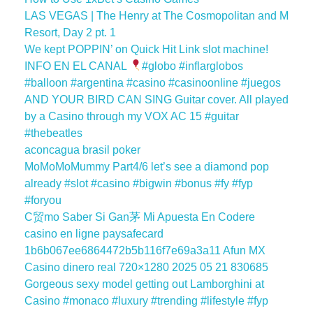
LAS VEGAS | The Henry at The Cosmopolitan and M
Resort, Day 2 pt. 1
We kept POPPIN’ on Quick Hit Link slot machine!
INFO EN EL CANAL
#globo #inflarglobos
#balloon #argentina #casino #casinoonline #juegos
AND YOUR BIRD CAN SING Guitar cover. All played
by a Casino through my VOX AC 15 #guitar
#thebeatles
aconcagua brasil poker
MoMoMoMummy Part4/6 let’s see a diamond pop
already #slot #casino #bigwin #bonus #fy #fyp
#foryou
C贸mo Saber Si Gan茅 Mi Apuesta En Codere
casino en ligne paysafecard
1b6b067ee6864472b5b116f7e69a3a11 Afun MX
Casino dinero real 720×1280 2025 05 21 830685
Gorgeous sexy model getting out Lamborghini at
Casino #monaco #luxury #trending #lifestyle #fyp