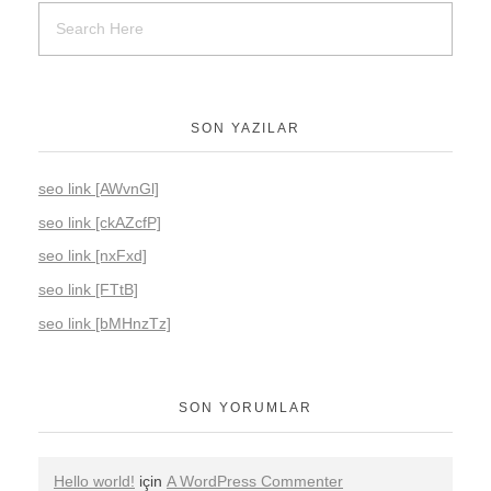
SON YAZILAR
seo link [AWvnGl]
seo link [ckAZcfP]
seo link [nxFxd]
seo link [FTtB]
seo link [bMHnzTz]
SON YORUMLAR
Hello world!
için
A WordPress Commenter