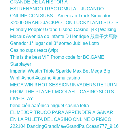
GRANDE DE LA HISTORIA
ESTRENANDO TRACTOMULA – JUGANDO
ONLINE CON SUBS – American Truck Simulator
X2000 GRAND JACKPOT ON LUCKYLAND SLOTS
Friendly People! Grand Lisboa Casino! [4K] Walking
Macau: Avenida do Infante D Henrique 殷皇子大馬路
Ganador 1° lugar del 3° sorteo Jubilee Lotto
Casino cups react (wip)
This is the best VIP Promo code for BC.GAME |
Starplayer
Imperial Wealth Triple Sparkle Max Bet Mega Big
Win!! #short #casino #jamulcasino
MEGA WIN!!! HOT SESSION! INVADERS RETURN
FROM THE PLANET MOOLAH – CASINO SLOTS –
LIVE PLAY
bendición aarónica miguel casina letra
EL MEJOR TRUCO PARA APRENDER A GANAR
EN LA RULETA DEL CASINO ONLINE O FISICO
222104 DancingGrandMa&GrandPa Ocean777_9:16